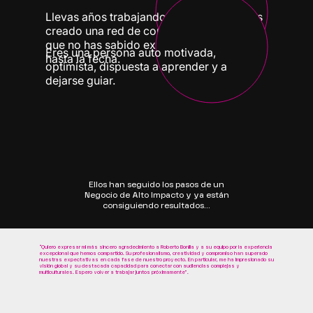
Llevas años trabajando en un sector y has
creado una red de contactos que crees
que no has sabido explotar al máximo
Eres una persona auto motivada,
hasta la fecha.
optimista, dispuesta a aprender y a
dejarse guiar.
Ellos han seguido los pasos de un
Negocio de Alto Impacto y ya están
consiguiendo resultados...
ACERCA DE FORTY
“Quiero expresar mi más sincero agradecimiento a Roberto Bonilla y a su equipo por la experiencia
excepcional que hemos compartido. Su profesionalismo, creatividad y compromiso han superado
nuestras expectativas en cada fase de nuestro proyecto. En particular, me ha impresionado su
visión global y su destacada capacidad para conectar con audiencias complejas y
multiculturales. Espero volver a trabajar juntos próximamente”.