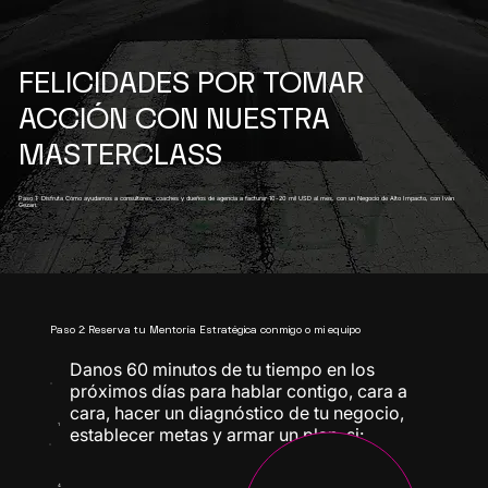
FELICIDADES POR TOMAR
ACCIÓN CON NUESTRA
MASTERCLASS
Paso 1: Disfruta Cómo ayudamos a consultores, coaches y dueños de agencia a facturar 10-20 mil USD al mes, con un Negocio de Alto Impacto, con Iván
Gezan.
Paso 2: Reserva tu Mentoría Estratégica conmigo o mi equipo
Danos 60 minutos de tu tiempo en los
próximos días para hablar contigo, cara a
cara, hacer un diagnóstico de tu negocio,
1
establecer metas y armar un plan, si:
4