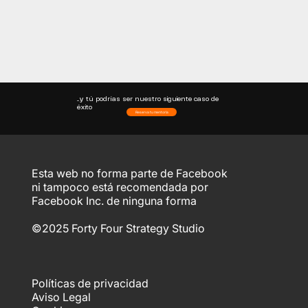
atraer hacia ti prospectos deseando
trabajar contigo desde el minuto 0, revisa
el training que te preparé para que veas
cómo resolverlo desarrollando Un
Negocio de Alto Impacto.
Roberto, quiero ver el training
...y tú podrías ser nuestro siguiente caso de
éxito
Reserva tu mentoría
Esta web no forma parte de Facebook
ni tampoco está recomendada por
Facebook Inc. de ninguna forma
©2025 Forty Four Strategy Studio
Políticas de privacidad
Aviso Legal