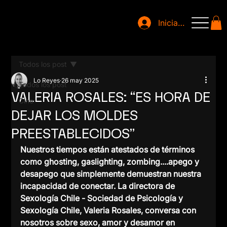
Iniciar sesión
Todos los post
Lo Reyes
26 may 2025
Todos los post
VALERIA ROSALES: “ES HORA DE
Cine
DEJAR LOS MOLDES
PREESTABLECIDOS”
Nuestros tiempos están atestados de términos 
como ghosting, gaslighting, zombing....apego y 
desapego que simplemente demuestran nuestra 
incapacidad de conectar. La directora de 
Sexología Chile - Sociedad de Psicología y 
Sexología Chile, Valeria Rosales, conversa con 
nosotros sobre sexo, amor y desamor en 