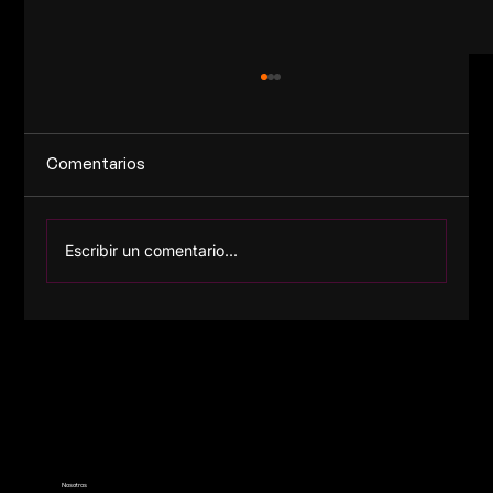
Comentarios
Escribir un comentario...
EL AMOR EN CRISIS: APPS DE CITAS
REINVENTADAS
Nosotros