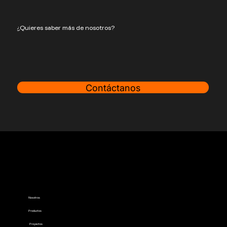
¿Quieres saber más de nosotros?
Contáctanos
IMPACTO
Sólo en 2024
100 Entrevistas en
profundidad y
300 personas en workshops en 10
países.
Dijimos cómo lo hacemos; lo que no te habíamos
Nosotros
dicho es lo importante que es hacerlo contigo y
los equipos de tu empresa, estén donde estén.
Productos
Proyectos